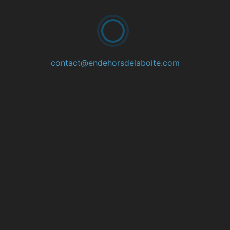
En dehors de la boîte
TOUTES LES PUBLICATI
contact@endehorsdelaboite.com