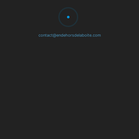
🇩🇪
Deutsch
🇳🇱
Nederlands
🇸🇦
عربي
contact@endehorsdelaboite.com
🇷🇺
Русский
中
🇨🇳
文
(简
体)
Annuler