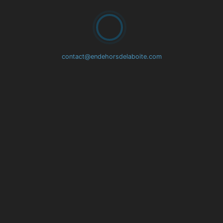
🇩🇪
Deutsch
🇳🇱
Nederlands
🇸🇦
عربي
contact@endehorsdelaboite.com
🇷🇺
Русский
中
🇨🇳
文
(简
体)
Annuler