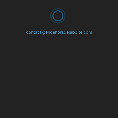
En dehors de la boîte
TOUTES LES PUBLICATI
contact@endehorsdelaboite.com