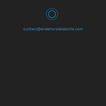
En dehors de la boîte
TOUTES LES PUBLICATI
contact@endehorsdelaboite.com